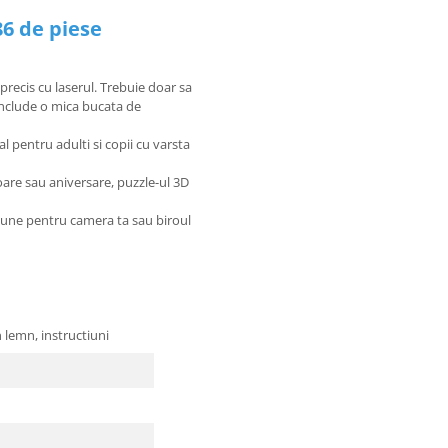
86 de piese
recis cu laserul. Trebuie doar sa
 Include o mica bucata de
l pentru adulti si copii cu varsta
oare sau aniversare, puzzle-ul 3D
iune pentru camera ta sau biroul
 lemn, instructiuni