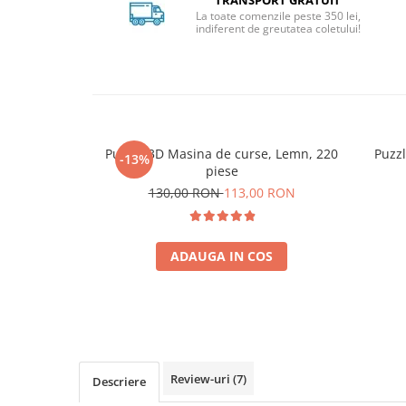
TRANSPORT GRATUIT
La toate comenzile peste 350 lei,
indiferent de greutatea coletului!
Puzzle 3D Masina de curse, Lemn, 220
Puzzl
-13%
piese
130,00 RON
113,00 RON
ADAUGA IN COS
Review-uri
(7)
Descriere