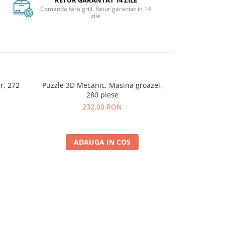
RETUR GARANTAT 14 ZILE
Comanda fara griji. Retur garantat in 14
zile
r, 272
Puzzle 3D Mecanic, Masina groazei,
280 piese
232,00 RON
ADAUGA IN COS