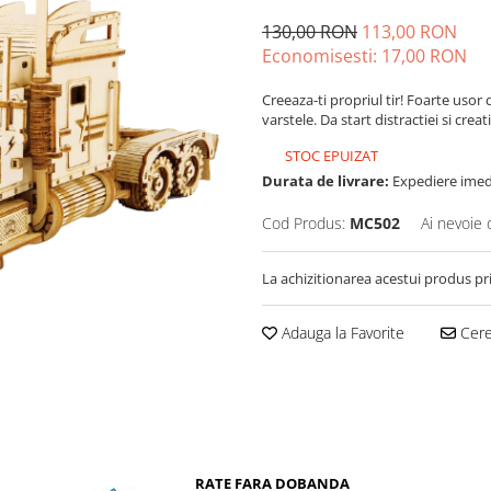
130,00 RON
113,00 RON
Economisesti:
17,00
RON
Creeaza-ti propriul tir! Foarte uso
varstele. Da start distractiei si creat
STOC EPUIZAT
Durata de livrare:
Expediere imedi
Cod Produs:
MC502
Ai nevoie 
La achizitionarea acestui produs pr
Adauga la Favorite
Cere 
RATE FARA DOBANDA