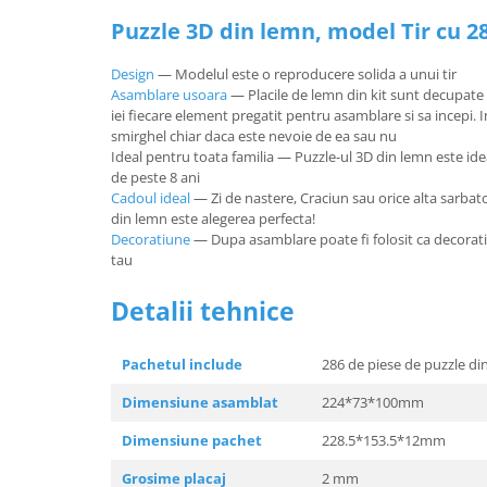
Puzzle 3D din lemn, model Tir cu 2
Design
— Modelul este o reproducere solida a unui tir
Asamblare usoara
— Placile de lemn din kit sunt decupate p
iei fiecare element pregatit pentru asamblare si sa incepi.
smirghel chiar daca este nevoie de ea sau nu
Ideal pentru toata familia — Puzzle-ul 3D din lemn este idea
de peste 8 ani
Cadoul ideal
— Zi de nastere, Craciun sau orice alta sarbat
din lemn este alegerea perfecta!
Decoratiune
— Dupa asamblare poate fi folosit ca decorat
tau
Detalii tehnice
Pachetul include
286 de piese de puzzle din
Dimensiune asamblat
224*73*100mm
Dimensiune pachet
228.5*153.5*12mm
Grosime placaj
2 mm