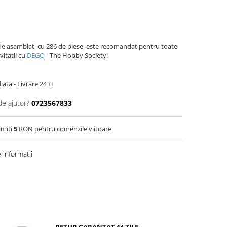
r de asamblat, cu 286 de piese, este recomandat pentru toate
ivitatii cu
DEGO
- The Hobby Society!
ata - Livrare 24 H
de ajutor?
0723567833
imiti
5
RON pentru comenzile viitoare
informatii