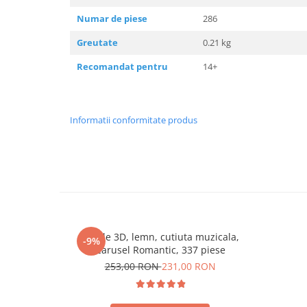
Numar de piese
286
Greutate
0.21 kg
Recomandat pentru
14+
Informatii conformitate produs
Puzzle 3D, lemn, cutiuta muzicala,
-9%
Carusel Romantic, 337 piese
253,00 RON
231,00 RON