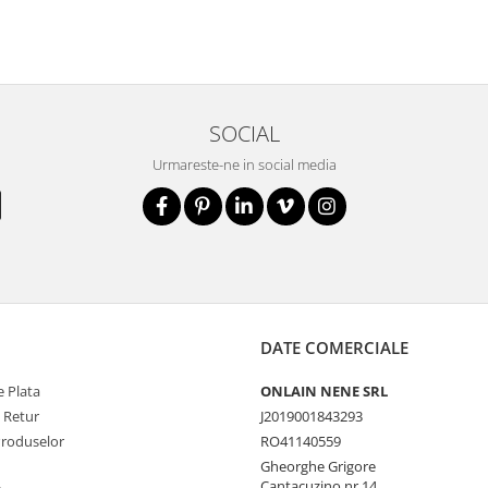
SOCIAL
Urmareste-ne in social media
DATE COMERCIALE
 Plata
ONLAIN NENE SRL
e Retur
J2019001843293
Produselor
RO41140559
Gheorghe Grigore
Cantacuzino nr 14