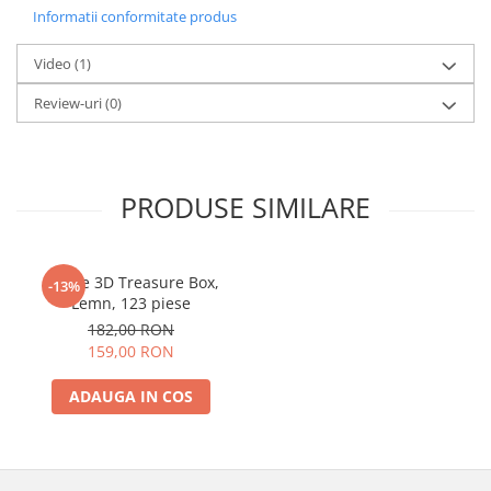
Informatii conformitate produs
Video
(1)
Review-uri
(0)
PRODUSE SIMILARE
Puzzle 3D Treasure Box,
-13%
Lemn, 123 piese
182,00 RON
159,00 RON
ADAUGA IN COS