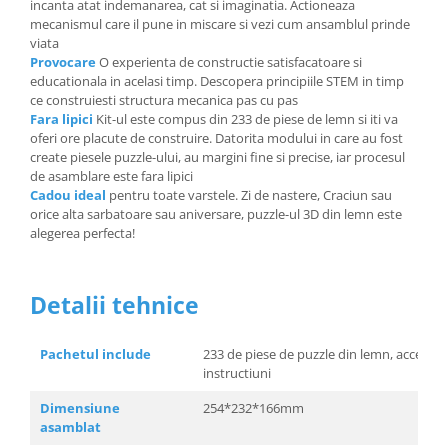
incanta atat indemanarea, cat si imaginatia. Actioneaza
mecanismul care il pune in miscare si vezi cum ansamblul prinde
viata
Provocare
O experienta de constructie satisfacatoare si
educationala in acelasi timp. Descopera principiile STEM in timp
ce construiesti structura mecanica pas cu pas
Fara lipici
Kit-ul este compus din 233 de piese de lemn si iti va
oferi ore placute de construire. Datorita modului in care au fost
create piesele puzzle-ului, au margini fine si precise, iar procesul
de asamblare este fara lipici
Cadou ideal
pentru toate varstele. Zi de nastere, Craciun sau
orice alta sarbatoare sau aniversare, puzzle-ul 3D din lemn este
alegerea perfecta!
Detalii tehnice
Pachetul include
233 de piese de puzzle din lemn, accesorii
instructiuni
Dimensiune
254*232*166mm
asamblat