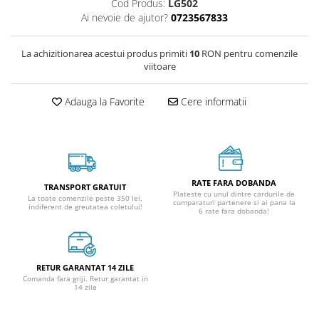
Cod Produs:
LG502
Ai nevoie de ajutor?
0723567833
La achizitionarea acestui produs primiti
10
RON pentru comenzile
viitoare
Adauga la Favorite
Cere informatii
RATE FARA DOBANDA
TRANSPORT GRATUIT
Plateste cu unul dintre cardurile de
La toate comenzile peste 350 lei,
cumparaturi partenere si ai pana la
indiferent de greutatea coletului!
6 rate fara dobanda!
RETUR GARANTAT 14 ZILE
Comanda fara griji. Retur garantat in
14 zile