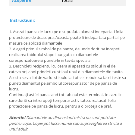
Acoperire
Totala
Instructiuni:
1. Asezati panza de lucru pe o suprafata plana si indepartati folia
protectoare de deasupra. Aceasta poate fi indepartata partial, pe
masura ce aplicati diamantele
2. Alegeti primul simbol de pe panza, de unde doriti sa incepeti
realizarea tabloului si apoi punguta cu diamantele
corespunzatoare si puneti-le in tavita speciala.
3. Deschideti recipientul cu ceara ai apasati cu stiloul in el de
cateva ori, apoi prindeti cu stiloul unul din diamantele din tavita.
Acesta se va lipi de varful stiloului ai tot ce trebuie sa faceti este sa
puneți diamantul pe simbolul corespunzator de pe panza de
lucru.
Continuați astfel pana cand tot tabloul este terminat. In cazul in
care doriti sa intrerupeți temporar activitatea, reatasati folia
protectoare pe panza de lucru, pentru a o proteja de praf.
Atentie!
Diamantele au dimensiuni mici si nu sunt potrivite
pentru copii. Copiii pot lucra numai sub supravegherea stricta a
unui adult.