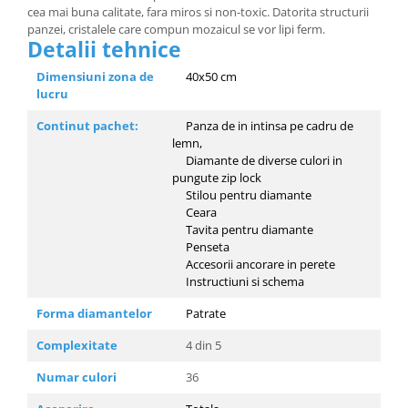
cea mai buna calitate, fara miros si non-toxic. Datorita structurii
panzei, cristalele care compun mozaicul se vor lipi ferm.
Detalii tehnice
Dimensiuni zona de
40x50 cm
lucru
Continut pachet:
Panza de in intinsa pe cadru de
lemn,
Diamante de diverse culori in
pungute zip lock
Stilou pentru diamante
Ceara
Tavita pentru diamante
Penseta
Accesorii ancorare in perete
Instructiuni si schema
Forma diamantelor
Patrate
Complexitate
4 din 5
Numar culori
36