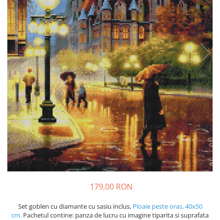
179,00 RON
Set goblen cu diamante cu sasiu inclus,
Ploaie peste oras, 40x50
cm.
Pachetul contine: panza de lucru cu imagine tiparita si suprafata