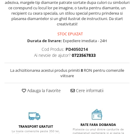
adeziva, margele tip diamante patrate sortate dupa culori cu simboluri
ce corespund cu locul lor pe imagine, o tavita pentru diamante, un
recipient cu ceara speciala, un stilou special pentru prinderea si
plasarea diamantelor si un ghid ilustrat de instructiuni. Da start
creativitatii!
STOC EPUIZAT
Durata de livrare:
Expediere imediata - 24H
Cod Produs:
PD4050214
Ai nevoie de ajutor?
0723567833
La achizitionarea acestui produs primiti
8
RON pentru comenzile
viitoare
Adauga la Favorite
Cere informatii
RATE FARA DOBANDA
TRANSPORT GRATUIT
Plateste cu unul dintre cardurile de
La toate comenzile peste 350 lei,
cumparaturi partenere si ai pana la