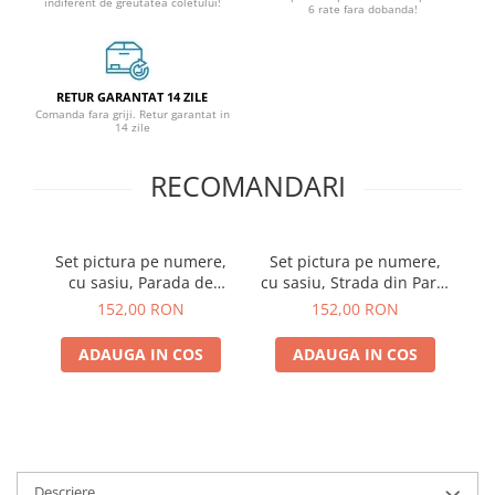
indiferent de greutatea coletului!
6 rate fara dobanda!
RETUR GARANTAT 14 ZILE
Comanda fara griji. Retur garantat in
14 zile
RECOMANDARI
Set pictura pe numere,
Set pictura pe numere,
cu sasiu, Parada de
cu sasiu, Strada din Paris
umbrele, 40x50 cm
in timp de ploaie -
152,00 RON
152,00 RON
Gustave Caillebotte,
40x50 cm
ADAUGA IN COS
ADAUGA IN COS
Descriere