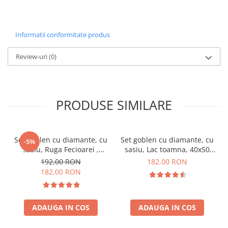
Informatii conformitate produs
Review-uri
(0)
PRODUSE SIMILARE
Set goblen cu diamante, cu
Set goblen cu diamante, cu
-5%
sasiu, Ruga Fecioarei ,
sasiu, Lac toamna, 40x50
40x50 cm
cm
192,00 RON
182,00 RON
182,00 RON
ADAUGA IN COS
ADAUGA IN COS