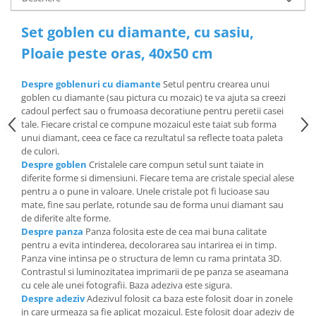
Set goblen cu diamante, cu sasiu,
Ploaie peste oras, 40x50 cm
Despre goblenuri cu diamante
Setul pentru crearea unui
goblen cu diamante (sau pictura cu mozaic) te va ajuta sa creezi
cadoul perfect sau o frumoasa decoratiune pentru peretii casei
tale. Fiecare cristal ce compune mozaicul este taiat sub forma
unui diamant, ceea ce face ca rezultatul sa reflecte toata paleta
de culori.
Despre goblen
Cristalele care compun setul sunt taiate in
diferite forme si dimensiuni. Fiecare tema are cristale special alese
pentru a o pune in valoare. Unele cristale pot fi lucioase sau
mate, fine sau perlate, rotunde sau de forma unui diamant sau
de diferite alte forme.
Despre panza
Panza folosita este de cea mai buna calitate
pentru a evita intinderea, decolorarea sau intarirea ei in timp.
Panza vine intinsa pe o structura de lemn cu rama printata 3D.
Contrastul si luminozitatea imprimarii de pe panza se aseamana
cu cele ale unei fotografii. Baza adeziva este sigura.
Despre adeziv
Adezivul folosit ca baza este folosit doar in zonele
in care urmeaza sa fie aplicat mozaicul. Este folosit doar adeziv de