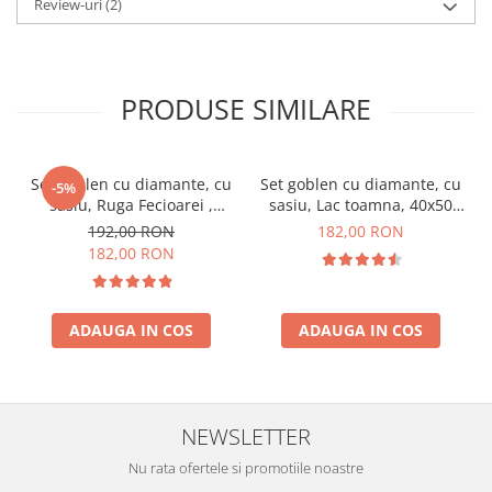
Review-uri
(2)
PRODUSE SIMILARE
Set goblen cu diamante, cu
Set goblen cu diamante, cu
-5%
sasiu, Ruga Fecioarei ,
sasiu, Lac toamna, 40x50
40x50 cm
cm
192,00 RON
182,00 RON
182,00 RON
ADAUGA IN COS
ADAUGA IN COS
NEWSLETTER
Nu rata ofertele si promotiile noastre