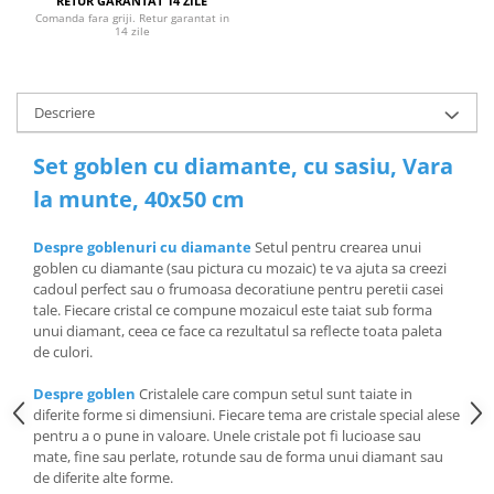
RETUR GARANTAT 14 ZILE
Comanda fara griji. Retur garantat in
14 zile
Descriere
Set goblen cu diamante, cu sasiu, Vara
la munte, 40x50 cm
Despre goblenuri cu diamante
Setul pentru crearea unui
goblen cu diamante (sau pictura cu mozaic) te va ajuta sa creezi
cadoul perfect sau o frumoasa decoratiune pentru peretii casei
tale. Fiecare cristal ce compune mozaicul este taiat sub forma
unui diamant, ceea ce face ca rezultatul sa reflecte toata paleta
de culori.
Despre goblen
Cristalele care compun setul sunt taiate in
diferite forme si dimensiuni. Fiecare tema are cristale special alese
pentru a o pune in valoare. Unele cristale pot fi lucioase sau
mate, fine sau perlate, rotunde sau de forma unui diamant sau
de diferite alte forme.