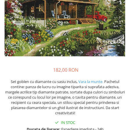
182,00 RON
Set goblen cu diamante cu sasiu inclus,
Vara la munte.
Pachetul
contine: panza de lucru cu imagine tiparita si suprafata adeziva,
margele acrilice tip diamante patrate, sortate dupa culori cu simboluri
ce corespund cu locul lor pe imagine, o tavita pentru diamante, un
recipient cu ceara speciala, un stilou special pentru prinderea si
plasarea diamantelor si un ghid ilustrat de instructiuni. Da start
creativitatii!
IN STOC
Durata de livrare:
Expediere imediata - 24h