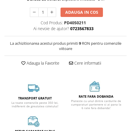
ADAUGA IN COS
Cod Produs:
PD4050211
Ai nevoie de ajutor?
0723567833
La achizitionarea acestui produs primiti
9
RON pentru comenzile
viitoare
Adauga la Favorite
Cere informatii
RATE FARA DOBANDA
TRANSPORT GRATUIT
Plateste cu unul dintre cardurile de
La toate comenzile peste 350 lei,
cumparaturi partenere si ai pana la
indiferent de greutatea coletului!
6 rate fara dobanda!