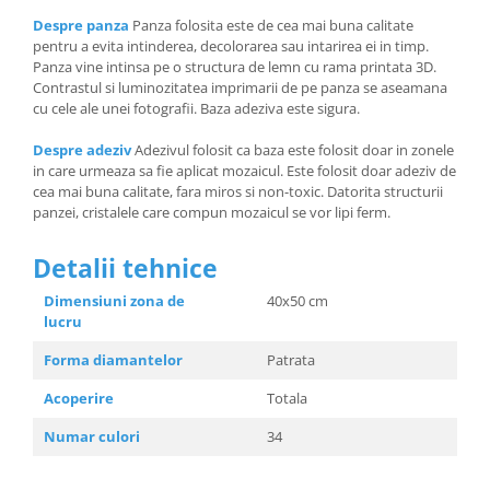
Despre panza
Panza folosita este de cea mai buna calitate
pentru a evita intinderea, decolorarea sau intarirea ei in timp.
Panza vine intinsa pe o structura de lemn cu rama printata 3D.
Contrastul si luminozitatea imprimarii de pe panza se aseamana
cu cele ale unei fotografii. Baza adeziva este sigura.
Despre adeziv
Adezivul folosit ca baza este folosit doar in zonele
in care urmeaza sa fie aplicat mozaicul. Este folosit doar adeziv de
cea mai buna calitate, fara miros si non-toxic. Datorita structurii
panzei, cristalele care compun mozaicul se vor lipi ferm.
Detalii tehnice
Dimensiuni zona de
40x50 cm
lucru
Forma diamantelor
Patrata
Acoperire
Totala
Numar culori
34