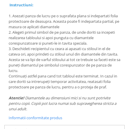
Instructiuni:
1. Asezati panza de lucru pe o suprafata plana si indepartati folia
protectoare de deasupra. Aceasta poate fi indepartata partial, pe
masura ce aplicati diamantele
2. Alegeti primul simbol de pe panza, de unde doriti sa incepeti
realizarea tabloului si apoi punguta cu diamantele
corespunzatoare si puneti-le in tavita speciala.
3. Deschideti recipientul cu ceara ai apasati cu stiloul in el de
cateva ori, apoi prindeti cu stiloul unul din diamantele din tavita.
Acesta se va lipi de varful stiloului ai tot ce trebuie sa faceti este sa
puneți diamantul pe simbolul corespunzator de pe panza de
lucru.
Continuați astfel pana cand tot tabloul este terminat. In cazul in
care doriti sa intrerupeți temporar activitatea, reatasati folia
protectoare pe panza de lucru, pentru a o proteja de praf.
Atentie!
Diamantele au dimensiuni mici si nu sunt potrivite
pentru copii. Copiii pot lucra numai sub supravegherea stricta a
unui adult.
Informatii conformitate produs