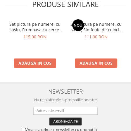
PRODUSE SIMILARE
Set pictura pe numere, cu
Set pictura pe numere, cu
NOU
sasiu, Frumoasa cu cercei
sasiu, Simfonie de culori -
de aur - extra culori
vopsele metalizate, 40x50
115,00 RON
111,00 RON
metalizate, 40x50 cm
cm
ADAUGA IN COS
ADAUGA IN COS
NEWSLETTER
Nu rata ofertele si promotiile noastre
Vreau sa primesc newsletter cu promotiile