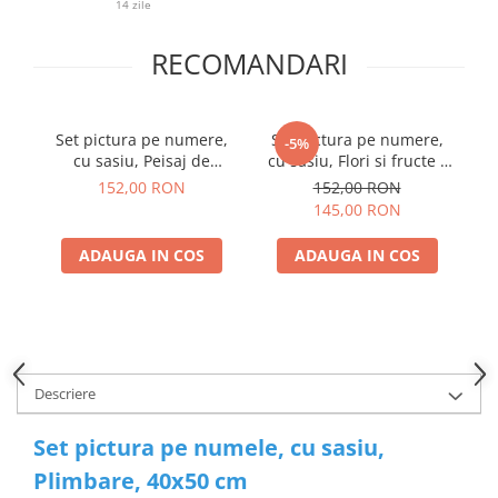
14 zile
RECOMANDARI
Set pictura pe numere,
Set pictura pe numere,
Se
-5%
cu sasiu, Peisaj de
cu sasiu, Flori si fructe -
s
toamna cu barca, 40x50
Severin Roesen, 40x50 cm
152,00 RON
152,00 RON
cm
145,00 RON
ADAUGA IN COS
ADAUGA IN COS
Descriere
Set pictura pe numele, cu sasiu,
Plimbare, 40x50 cm