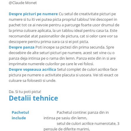
@Claude Monet
Despre picturi pe numere
Cu setul de creativitate picturi pe
numere si tu iti vei putea picta propriul tablou! Vei descoperi in
pachet tot ce ai nevoie pentru a parcurge foarte usor drumul de
la prima culoare aplicata, la un tablou ideal pentru casa ta. Este
recomandat atat pasionatilor de pictura, cat si celor care vor sa
descopere pentru prima oara ca si ei pot picta.
Despre panza
Poti incepe sa pictezi din prima secunda. Spre
deosebire de alte seturi picturi pe numere, acest set vine cu o
panza deja intinsa pe o rama din lemn. Panza este din in si are
imprimate numerele culorilor pe care le vei folosi.
Despre vopseaua acrilica
Setul complet de culori acrilice face
pictura pe numere o activitate placuta si usoara. Vei sti exact ce
culoare sa folosesti si unde.
Da. Si tu poti picta!
Detalii tehnice
Pachetul
Pachetul contine: panza din in
include
intinsa pe sasiu din lemn,
setul de culori acrilice numerotate, 3
pensule de diferite marimi,