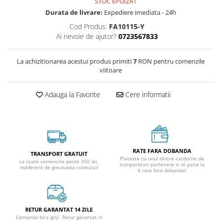
STOC EPUIZAT
Durata de livrare:
Expediere imediata - 24h
Cod Produs:
FA10115-Y
Ai nevoie de ajutor?
0723567833
La achizitionarea acestui produs primiti
7
RON pentru comenzile
viitoare
Adauga la Favorite
Cere informatii
RATE FARA DOBANDA
TRANSPORT GRATUIT
Plateste cu unul dintre cardurile de
La toate comenzile peste 350 lei,
cumparaturi partenere si ai pana la
indiferent de greutatea coletului!
6 rate fara dobanda!
RETUR GARANTAT 14 ZILE
Comanda fara griji. Retur garantat in