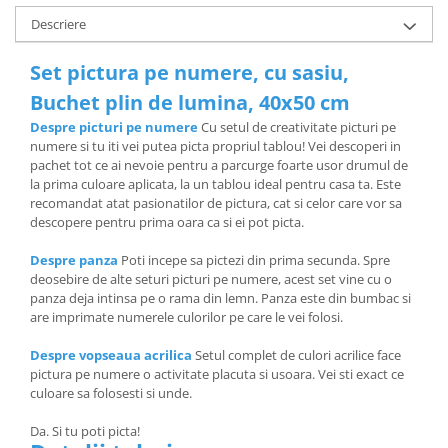
Descriere
Set pictura pe numere, cu sasiu,
Buchet plin de lumina, 40x50 cm
Despre picturi pe numere
Cu setul de creativitate picturi pe
numere si tu iti vei putea picta propriul tablou! Vei descoperi in
pachet tot ce ai nevoie pentru a parcurge foarte usor drumul de
la prima culoare aplicata, la un tablou ideal pentru casa ta. Este
recomandat atat pasionatilor de pictura, cat si celor care vor sa
descopere pentru prima oara ca si ei pot picta.
Despre panza
Poti incepe sa pictezi din prima secunda. Spre
deosebire de alte seturi picturi pe numere, acest set vine cu o
panza deja intinsa pe o rama din lemn. Panza este din bumbac si
are imprimate numerele culorilor pe care le vei folosi.
Despre vopseaua acrilica
Setul complet de culori acrilice face
pictura pe numere o activitate placuta si usoara. Vei sti exact ce
culoare sa folosesti si unde.
Da. Si tu poti picta!