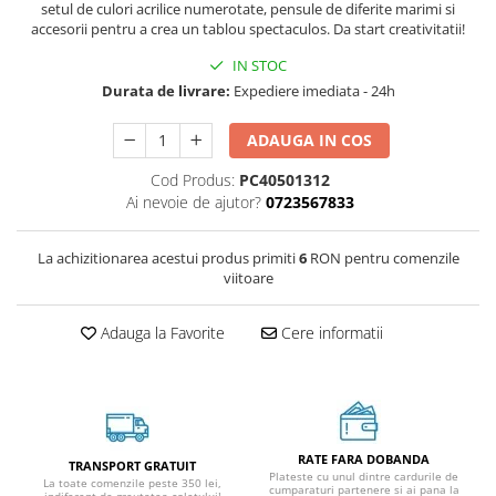
setul de culori acrilice numerotate, pensule de diferite marimi si
accesorii pentru a crea un tablou spectaculos. Da start creativitatii!
IN STOC
Durata de livrare:
Expediere imediata - 24h
ADAUGA IN COS
Cod Produs:
PC40501312
Ai nevoie de ajutor?
0723567833
La achizitionarea acestui produs primiti
6
RON pentru comenzile
viitoare
Adauga la Favorite
Cere informatii
RATE FARA DOBANDA
TRANSPORT GRATUIT
Plateste cu unul dintre cardurile de
La toate comenzile peste 350 lei,
cumparaturi partenere si ai pana la
indiferent de greutatea coletului!