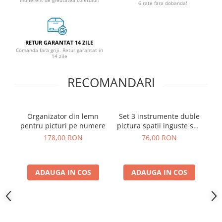
6 rate fara dobanda!
RETUR GARANTAT 14 ZILE
Comanda fara griji. Retur garantat in
14 zile
RECOMANDARI
Organizator din lemn
Set 3 instrumente duble
A
pentru picturi pe numere
pictura spatii inguste sau
dotting
178,00 RON
76,00 RON
ADAUGA IN COS
ADAUGA IN COS