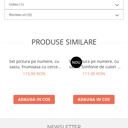
Video
(1)
Review-uri
(0)
PRODUSE SIMILARE
Set pictura pe numere, cu
Set pictura pe numere, cu
NOU
sasiu, Frumoasa cu cercei
sasiu, Simfonie de culori -
de aur - extra culori
vopsele metalizate, 40x50
115,00 RON
111,00 RON
metalizate, 40x50 cm
cm
ADAUGA IN COS
ADAUGA IN COS
NEWSLETTER