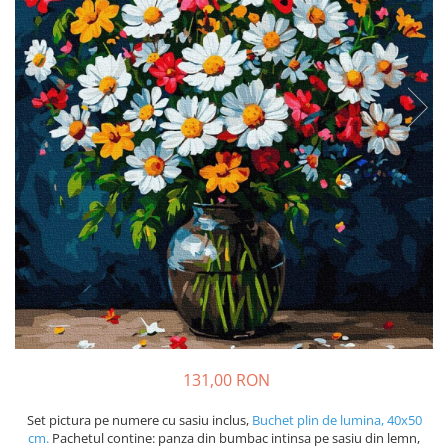
131,00 RON
Set pictura pe numere cu sasiu inclus,
Buchet plin de lumina, 40x50
cm.
Pachetul contine: panza din bumbac intinsa pe sasiu din lemn,