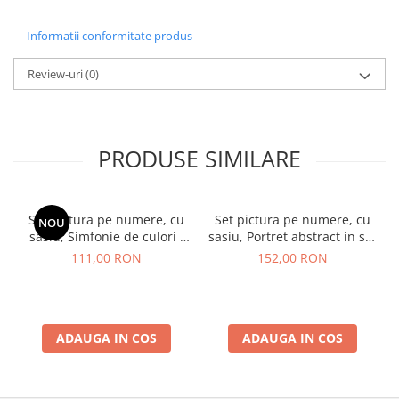
Informatii conformitate produs
Review-uri
(0)
PRODUSE SIMILARE
Set pictura pe numere, cu
Set pictura pe numere, cu
NOU
sasiu, Simfonie de culori -
sasiu, Portret abstract in stil
vopsele metalizate, 40x50
Picasso, 40x50 cm
111,00 RON
152,00 RON
cm
ADAUGA IN COS
ADAUGA IN COS