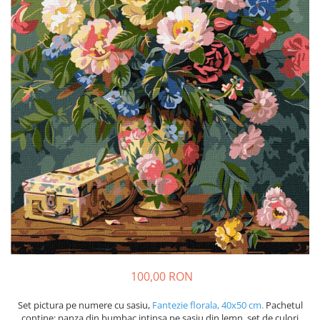
100,00 RON
Set pictura pe numere cu sasiu,
Fantezie florala, 40x50 cm.
Pachetul
contine: panza din bumbac intinsa pe sasiu din lemn, set de culori