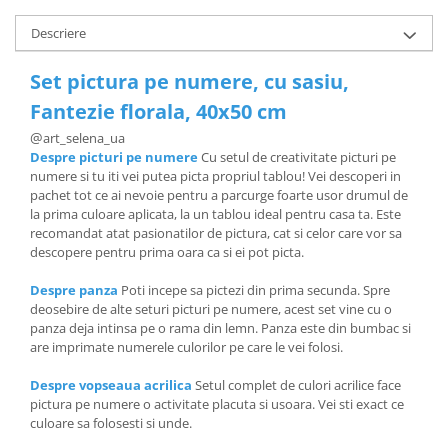
Descriere
Set pictura pe numere, cu sasiu,
Fantezie florala, 40x50 cm
@
art_selena_ua
Despre picturi pe numere
Cu setul de creativitate picturi pe
numere si tu iti vei putea picta propriul tablou! Vei descoperi in
pachet tot ce ai nevoie pentru a parcurge foarte usor drumul de
la prima culoare aplicata, la un tablou ideal pentru casa ta. Este
recomandat atat pasionatilor de pictura, cat si celor care vor sa
descopere pentru prima oara ca si ei pot picta.
Despre panza
Poti incepe sa pictezi din prima secunda. Spre
deosebire de alte seturi picturi pe numere, acest set vine cu o
panza deja intinsa pe o rama din lemn. Panza este din bumbac si
are imprimate numerele culorilor pe care le vei folosi.
Despre vopseaua acrilica
Setul complet de culori acrilice face
pictura pe numere o activitate placuta si usoara. Vei sti exact ce
culoare sa folosesti si unde.