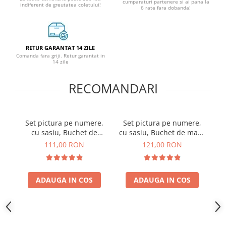
cumparaturi partenere si ai pana la
indiferent de greutatea coletului!
6 rate fara dobanda!
RETUR GARANTAT 14 ZILE
Comanda fara griji. Retur garantat in
14 zile
RECOMANDARI
Set pictura pe numere,
Set pictura pe numere,
S
cu sasiu, Buchet de
cu sasiu, Buchet de maci,
trandafiri albi, 40x50 cm
40x50 cm
111,00 RON
121,00 RON
ADAUGA IN COS
ADAUGA IN COS