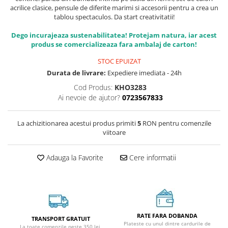
acrilice clasice, pensule de diferite marimi si accesorii pentru a crea un
tablou spectaculos. Da start creativitatii!
Dego incurajeaza sustenabilitatea! Protejam natura, iar acest
produs se comercializeaza fara ambalaj de carton!
STOC EPUIZAT
Durata de livrare:
Expediere imediata - 24h
Cod Produs:
KHO3283
Ai nevoie de ajutor?
0723567833
La achizitionarea acestui produs primiti
5
RON pentru comenzile
viitoare
Adauga la Favorite
Cere informatii
RATE FARA DOBANDA
TRANSPORT GRATUIT
Plateste cu unul dintre cardurile de
La toate comenzile peste 350 lei,