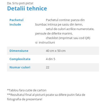
Da. Si tu poti picta!
Detalii tehnice
Pachetul
Pachetul contine: panza din
include
bumbac intinsa pe sasiu din lemn,
setul de culori acrilice numerotate,
pensule de diferite marimi,
checklist (imprimat sau cod QR)
si instructiuni
Dimensiune
40 cm x 50 cm
Complexitate
4 din 5
Numar culori
22
*Tablou fara cutie de carton
**Rezultatul final al picturii poate sa difere putin fata de
fotografia de prezentare!