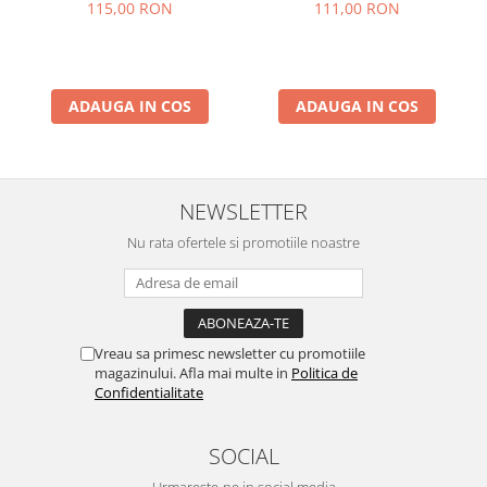
de aur - extra culori
vopsele metalizate, 40x50
115,00 RON
111,00 RON
metalizate, 40x50 cm
cm
ADAUGA IN COS
ADAUGA IN COS
NEWSLETTER
Nu rata ofertele si promotiile noastre
Vreau sa primesc newsletter cu promotiile
magazinului. Afla mai multe in
Politica de
Confidentialitate
SOCIAL