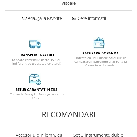
viitoare
Adauga la Favorite
Cere informatii
RATE FARA DOBANDA
TRANSPORT GRATUIT
Plateste cu unul dintre cardurile de
La toate comenzile peste 350 lei,
cumparaturi partenere si ai pana la
indiferent de greutatea coletului!
6 rate fara dobanda!
RETUR GARANTAT 14 ZILE
Comanda fara griji. Retur garantat in
14 zile
RECOMANDARI
Accesoriu din lemn, cu
Set 3 instrumente duble
Se