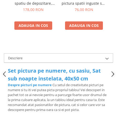
spatiu de depozitare,
pictura spatii inguste sau
cu
pentru picturile pe
dotting
co
178,00 RON
76,00 RON
numere
ADAUGA IN COS
ADAUGA IN COS
Descriere
Set pictura pe numere, cu sasiu, Sat
sub noapte instelata, 40x50 cm
Despre picturi pe numere
Cu setul de creativitate picturi pe
numere si tu iti vei putea picta propriul tablou! Vei descoperi in
pachet tot ce ai nevoie pentru a parcurge foarte usor drumul de
la prima culoare aplicata, la un tablou ideal pentru casa ta. Este
recomandat atat pasionatilor de pictura, cat si celor care vor sa
descopere pentru prima oara ca si ei pot picta.