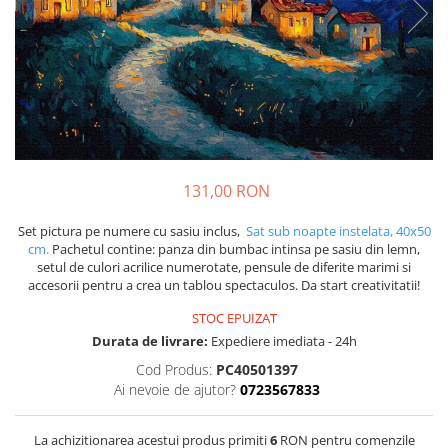
131,00 RON
Set pictura pe numere cu sasiu inclus,
Sat sub noapte instelata, 40x50
cm.
Pachetul contine: panza din bumbac intinsa pe sasiu din lemn,
setul de culori acrilice numerotate, pensule de diferite marimi si
accesorii pentru a crea un tablou spectaculos. Da start creativitatii!
STOC EPUIZAT
Durata de livrare:
Expediere imediata - 24h
Cod Produs:
PC40501397
Ai nevoie de ajutor?
0723567833
La achizitionarea acestui produs primiti
6
RON pentru comenzile