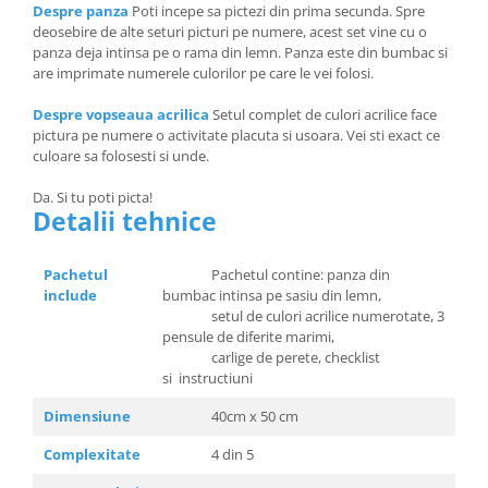
Despre panza
Poti incepe sa pictezi din prima secunda. Spre
deosebire de alte seturi picturi pe numere, acest set vine cu o
panza deja intinsa pe o rama din lemn. Panza este din bumbac si
are imprimate numerele culorilor pe care le vei folosi.
Despre vopseaua acrilica
Setul complet de culori acrilice face
pictura pe numere o activitate placuta si usoara. Vei sti exact ce
culoare sa folosesti si unde.
Da. Si tu poti picta!
Detalii tehnice
Pachetul
Pachetul contine: panza din
include
bumbac intinsa pe sasiu din lemn,
setul de culori acrilice numerotate, 3
pensule de diferite marimi,
carlige de perete, checklist
si instructiuni
Dimensiune
40cm x 50 cm
Complexitate
4 din 5