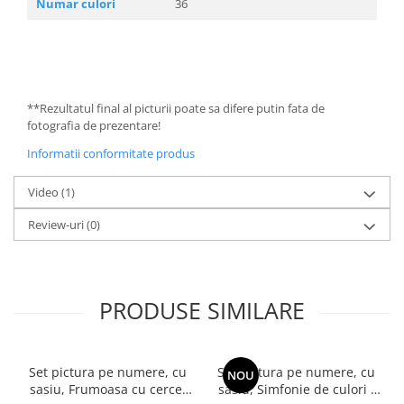
Numar culori
36
**Rezultatul final al picturii poate sa difere putin fata de
fotografia de prezentare!
Informatii conformitate produs
Video
(1)
Review-uri
(0)
PRODUSE SIMILARE
Set pictura pe numere, cu
Set pictura pe numere, cu
NOU
sasiu, Frumoasa cu cercei
sasiu, Simfonie de culori -