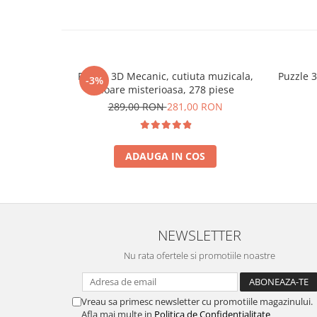
Puzzle 3D Mecanic, cutiuta muzicala,
Puzzle 
-3%
Floare misterioasa, 278 piese
289,00 RON
281,00 RON
ADAUGA IN COS
NEWSLETTER
Nu rata ofertele si promotiile noastre
Vreau sa primesc newsletter cu promotiile magazinului.
Afla mai multe in
Politica de Confidentialitate