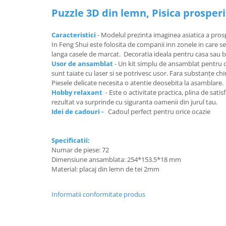
Puzzle 3D din lemn, Pisica prosperit
Caracteristici
- Modelul prezinta imaginea asiatica a prosper
In Feng Shui este folosita de companii inn zonele in care se 
langa casele de marcat. Decoratia ideala pentru casa sau 
Usor de ansamblat
- Un kit simplu de ansamblat pentru co
sunt taiate cu laser si se potrivesc usor. Fara substanțe ch
Piesele delicate necesita o atentie deosebita la asamblare.
Hobby relaxant
- Este o activitate practica, plina de satis
rezultat va surprinde cu siguranta oamenii din jurul tau.
Idei de cadouri -
Cadoul perfect pentru orice ocazie
Specificatii:
Numar de piese: 72
Dimensiune ansamblata: 254*153.5*18 mm
Material: placaj din lemn de tei 2mm
Informatii conformitate produs