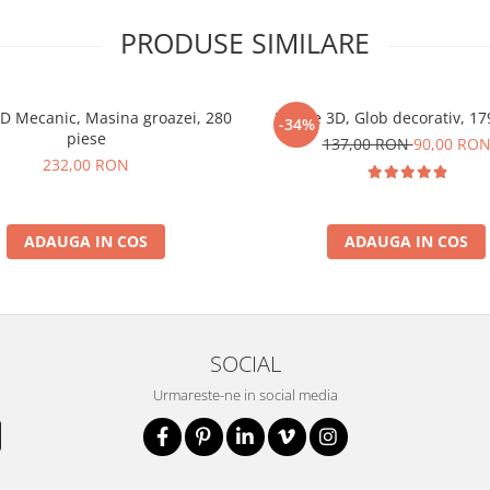
PRODUSE SIMILARE
3D Mecanic, Masina groazei, 280
Puzzle 3D, Glob decorativ, 17
-34%
piese
137,00 RON
90,00 RO
232,00 RON
ADAUGA IN COS
ADAUGA IN COS
SOCIAL
Urmareste-ne in social media