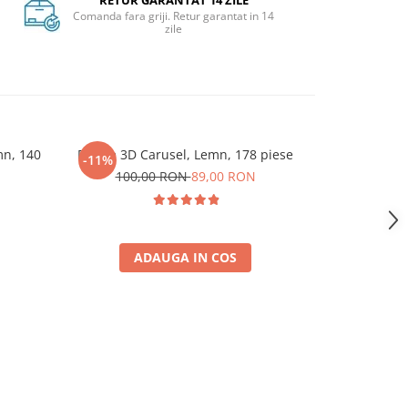
RETUR GARANTAT 14 ZILE
Comanda fara griji. Retur garantat in 14
zile
mn, 140
Puzzle 3D Carusel, Lemn, 178 piese
Puzzle 3D 
-11%
100,00 RON
89,00 RON
ADAUGA IN COS
A