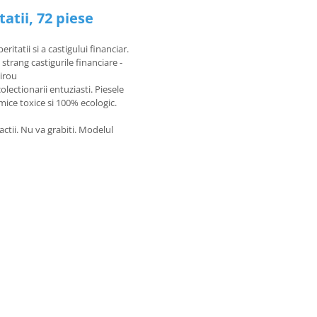
atii, 72 piese
itatii si a castigului financiar.
strang castigurile financiare -
birou
lectionarii entuziasti. Piesele
imice toxice si 100% ecologic.
factii. Nu va grabiti. Modelul