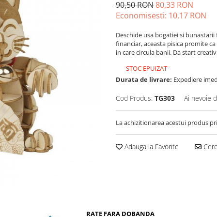
90,50 RON
80,33 RON
Economisesti:
10,17
RON
Deschide usa bogatiei si bunastarii
financiar, aceasta pisica promite ca
in care circula banii. Da start creativi
STOC EPUIZAT
Durata de livrare:
Expediere imed
Cod Produs:
TG303
Ai nevoie d
La achizitionarea acestui produs pr
Adauga la Favorite
Cere 
RATE FARA DOBANDA