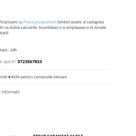
 financiare cu
Pisica prosperitatii
Simbol asiatic al castigului
 iti va dubla vanzarile. Asambleaz-o si amplaseaz-o in zonele
tatii!
iata - 24h
e ajutor?
0723567833
imiti
4
RON pentru comenzile viitoare
informatii