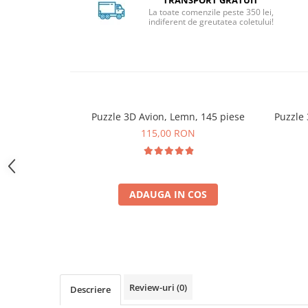
TRANSPORT GRATUIT
La toate comenzile peste 350 lei,
indiferent de greutatea coletului!
Puzzle 3D Avion, Lemn, 145 piese
Puzzle
115,00 RON
ADAUGA IN COS
Review-uri
(0)
Descriere