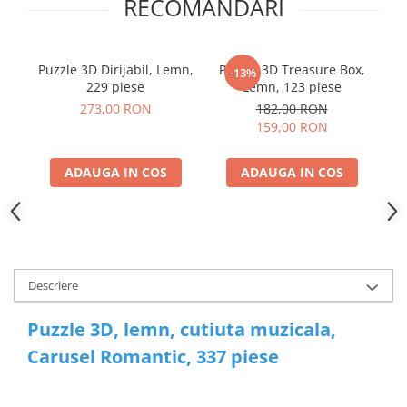
RECOMANDARI
Puzzle 3D Dirijabil, Lemn,
Puzzle 3D Treasure Box,
Pu
-13%
229 piese
Lemn, 123 piese
273,00 RON
182,00 RON
159,00 RON
ADAUGA IN COS
ADAUGA IN COS
Descriere
Puzzle 3D, lemn, cutiuta muzicala,
Carusel Romantic, 337 piese