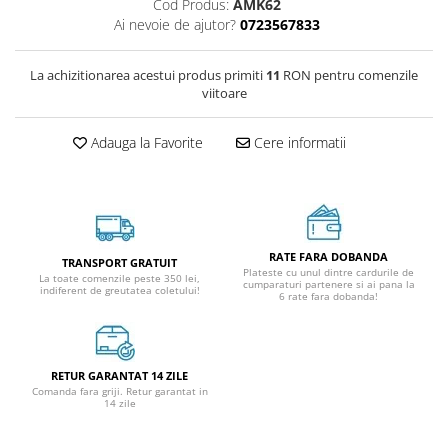
Cod Produs:
AMK62
Ai nevoie de ajutor?
0723567833
La achizitionarea acestui produs primiti
11
RON pentru comenzile
viitoare
Adauga la Favorite
Cere informatii
RATE FARA DOBANDA
TRANSPORT GRATUIT
Plateste cu unul dintre cardurile de
La toate comenzile peste 350 lei,
cumparaturi partenere si ai pana la
indiferent de greutatea coletului!
6 rate fara dobanda!
RETUR GARANTAT 14 ZILE
Comanda fara griji. Retur garantat in
14 zile