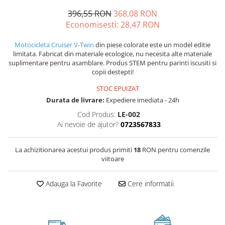
396,55 RON
368,08 RON
Economisesti:
28,47
RON
Motocicleta Cruiser V-Twin
din piese colorate este un model editie
limitata. Fabricat din materiale ecologice, nu necesita alte materiale
suplimentare pentru asamblare. Produs STEM pentru parinti iscusiti si
copii destepti!
STOC EPUIZAT
Durata de livrare:
Expediere imediata - 24h
Cod Produs:
LE-002
Ai nevoie de ajutor?
0723567833
La achizitionarea acestui produs primiti
18
RON pentru comenzile
viitoare
Adauga la Favorite
Cere informatii