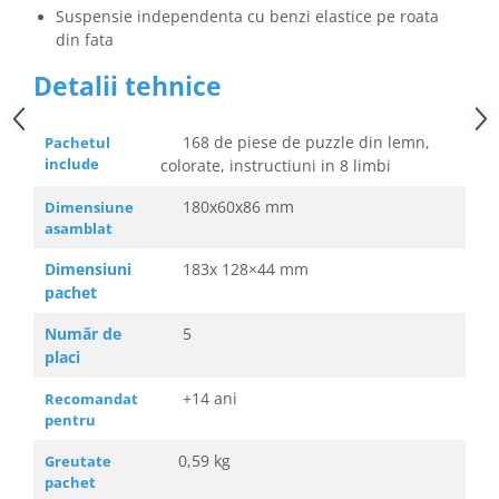
Suspensie independenta cu benzi elastice pe roata
din fata
Detalii tehnice
168 de piese de puzzle din lemn,
Pachetul
include
colorate, instructiuni in 8 limbi
180x60x86 mm
Dimensiune
asamblat
Dimensiuni
183x 128×44 mm
pachet
Număr de
5
placi
+14 ani
Recomandat
pentru
0,59 kg
Greutate
pachet