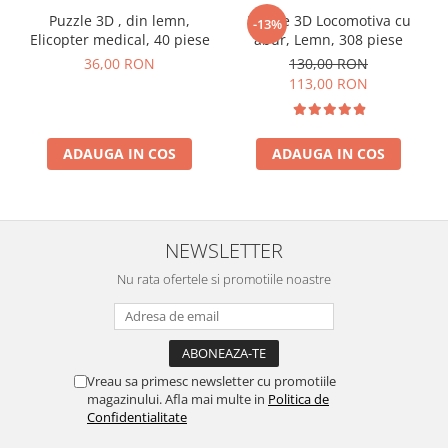
Puzzle 3D , din lemn,
Puzzle 3D Locomotiva cu
-13%
Elicopter medical, 40 piese
abur, Lemn, 308 piese
36,00 RON
130,00 RON
113,00 RON
ADAUGA IN COS
ADAUGA IN COS
NEWSLETTER
Nu rata ofertele si promotiile noastre
Vreau sa primesc newsletter cu promotiile
magazinului. Afla mai multe in
Politica de
Confidentialitate