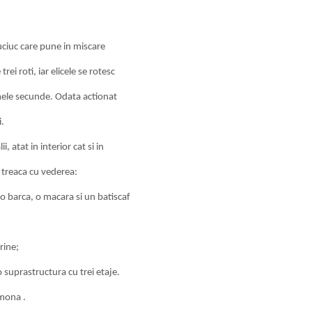
ciuc care pune in miscare
ei roti, iar elicele se rotesc
rimele secunde. Odata actionat
i.
, atat in interior cat si in
 treaca cu vederea:
o barca, o macara si un batiscaf
rine;
o suprastructura cu trei etaje.
imona .