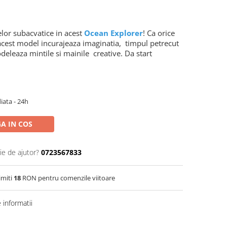
lor subacvatice in acest
Ocean Explorer
! Ca orice
acest model incurajeaza imaginatia, timpul petrecut
odeleaza mintile si mainile creative. Da start
iata - 24h
A IN COS
ie de ajutor?
0723567833
imiti
18
RON pentru comenzile viitoare
informatii