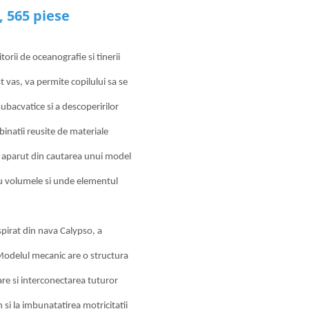
, 565 piese
orii de oceanografie si tinerii
t vas, va permite copilului sa se
ubacvatice si a descoperirilor
binatii reusite de materiale
 a aparut din cautarea unui model
 cu volumele si unde elementul
spirat din nava Calypso, a
Modelul mecanic are o structura
are si interconectarea tuturor
si la imbunatatirea motricitatii