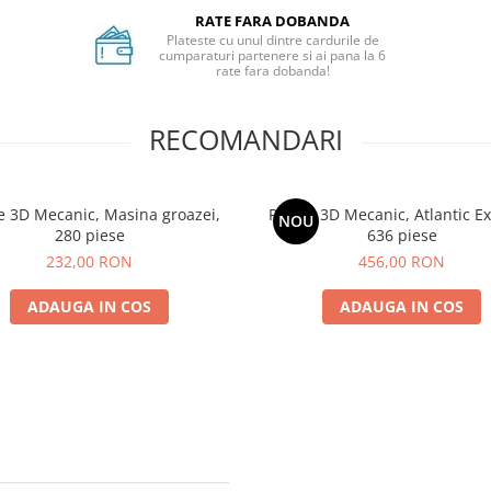
RATE FARA DOBANDA
Plateste cu unul dintre cardurile de
cumparaturi partenere si ai pana la 6
rate fara dobanda!
RECOMANDARI
e 3D Mecanic, Masina groazei,
Puzzle 3D Mecanic, Atlantic Ex
NOU
280 piese
636 piese
232,00 RON
456,00 RON
ADAUGA IN COS
ADAUGA IN COS