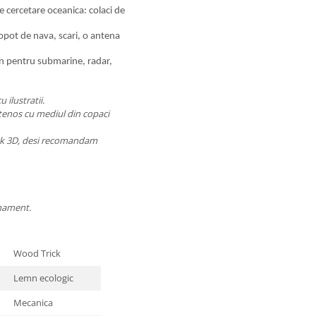
 cercetare oceanica: colaci de
lopot de nava, scari, o antena
en pentru submarine, radar,
u ilustratii.
etenos cu mediul din copaci
rick 3D, desi recomandam
onament.
Wood Trick
Lemn ecologic
Mecanica