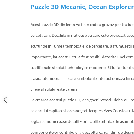
Puzzle 3D Meca
nic, Ocean Explorer
Acest puzzle 3D din lemn va fi un cadou grozav pentru iubit
cercetatori. Detaliile minutioase cu care este proiectat aces
scufunde in lumea tehnologiei de cercetare, a frumusetii s
importante, iar acest lucru a fost posibil datorita unei com
traditionale si solutii tehnologice moderne. Stilul iahtului
clasic, atemporal, in care simbolurile interactioneaza lin
cheie al stilului este carena.
La crearea acestui puzzle 3D, designerii Wood Trick s-au in
celebrului capitan si oceanograf Jacques-Yves Cousteau. 
logica cu numeroase detalii – principiile tehnice de asambl
componentelor contribuie la dezvoltarea gandirii de design 