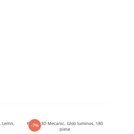
, Lemn,
Puzzle 3D Mecanic, Glob luminos, 180
Puzzle 3D,
-7%
piese
rota