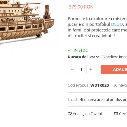
379,00 RON
Porneste in explorarea mistere
jucarie din portofoliul
DEGO
, 
in familie si proiectele care m
distractiei si creativitatii!
IN STOC
Durata de livrare:
Expediere imed
ADAUG
Cod Produs:
WDTK020
Ai nevo
La achizitionarea acestui produs pr
Adauga la Favorite
Cere 