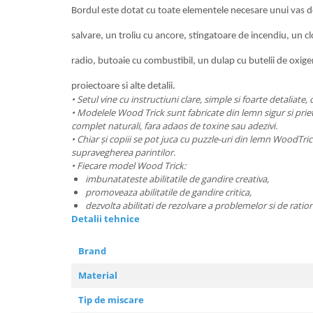
Bordul este dotat cu toate elementele necesare unui vas de
salvare, un troliu cu ancore, stingatoare de incendiu, un c
radio, butoaie cu combustibil, un dulap cu butelii de oxig
proiectoare si alte detalii.
• Setul vine cu instructiuni clare, simple si foarte detaliate, c
• Modelele Wood Trick sunt fabricate din lemn sigur si pri
complet naturali, fara adaos de toxine sau adezivi.
• Chiar și copiii se pot juca cu puzzle-uri din lemn WoodT
supravegherea parintilor.
• Fiecare model Wood Trick:
imbunatateste abilitatile de gandire creativa,
promoveaza abilitatile de gandire critica,
dezvolta abilitati de rezolvare a problemelor si de rati
Detalii tehnice
Brand
Material
Tip de miscare