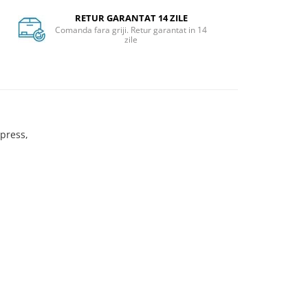
RETUR GARANTAT 14 ZILE
Comanda fara griji. Retur garantat in 14
zile
press,