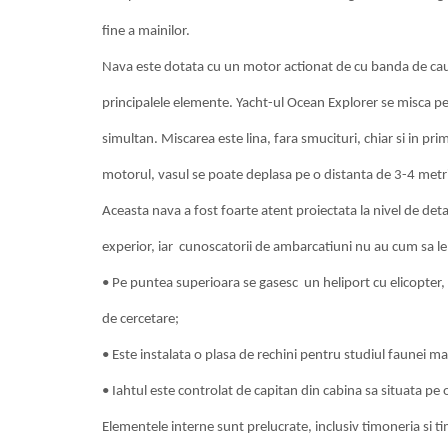
fine a mainilor.
Nava este dotata cu un motor actionat de cu banda de cau
principalele elemente. Yacht-ul Ocean Explorer se misca pe tr
simultan. Miscarea este lina, fara smucituri, chiar si in p
motorul, vasul se poate deplasa pe o distanta de 3-4 metr
Aceasta nava a fost foarte atent proiectata la nivel de detalii
experior, iar cunoscatorii de ambarcatiuni nu au cum sa le
• Pe puntea superioara se gasesc un heliport cu elicopter, 
de cercetare;
• Este instalata o plasa de rechini pentru studiul faunei ma
• Iahtul este controlat de capitan din cabina sa situata pe 
Elementele interne sunt prelucrate, inclusiv timoneria si t