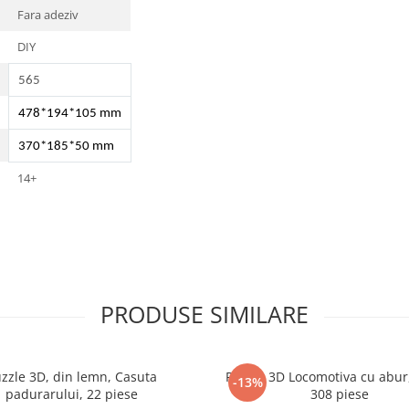
Fara adeziv
DIY
565
478*194*105 mm
370*185*50 mm
14+
PRODUSE SIMILARE
zzle 3D, din lemn, Casuta
Puzzle 3D Locomotiva cu abur
-13%
padurarului, 22 piese
308 piese