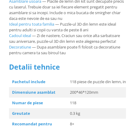
Asamblare usoara
— Placile de lemn din kit sunt decupate precis
cu laserul. Trebuie doar sa iei fiecare element pregatit pentru
asamblare si sa incepi. Include o mica bucata de smirgher chiar
daca este nevoie de ea sau nu
Ideal pentru toata familia
— Puzzle-ul 3D din lemn este ideal
pentru adulti si copii cu varsta de peste 8 ani
Cadoul ideal
— Zi de nastere, Craciun sau orice alta sarbatoare
sau aniversare, puzzle-ul 3D din lemn este alegerea perfecta!
Decoratiune
— Dupa asamblare poate fi folosit ca decoratiune
pentru camera ta sau biroul tau
Detalii tehnice
Pachetul include
118 piese de puzzle din lemn, instruc
Dimensiune asamblat
200*46*120mm
Numar de piese
118
Greutate
0.3 kg
Recomandat pentru
8+