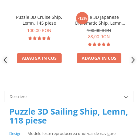
Puzzle 3D Cruise Ship,
Puzzle 3D Japanese
P
-12%
Lemn, 145 piese
Diplomatic Ship, Lemn,
91 piese
100,00 RON
100,00 RON
88,00 RON
ADAUGA IN COS
ADAUGA IN COS
Descriere
Puzzle 3D Sailing Ship, Lemn,
118 piese
Design
— Modelul este reproducerea unui vas de navigare