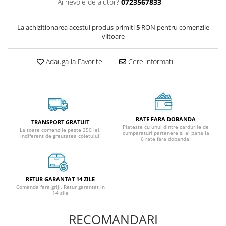
Ai nevoie de ajutor?
0723567833
La achizitionarea acestui produs primiti
5
RON pentru comenzile
viitoare
Adauga la Favorite
Cere informatii
RATE FARA DOBANDA
TRANSPORT GRATUIT
Plateste cu unul dintre cardurile de
La toate comenzile peste 350 lei,
cumparaturi partenere si ai pana la
indiferent de greutatea coletului!
6 rate fara dobanda!
RETUR GARANTAT 14 ZILE
Comanda fara griji. Retur garantat in
14 zile
RECOMANDARI