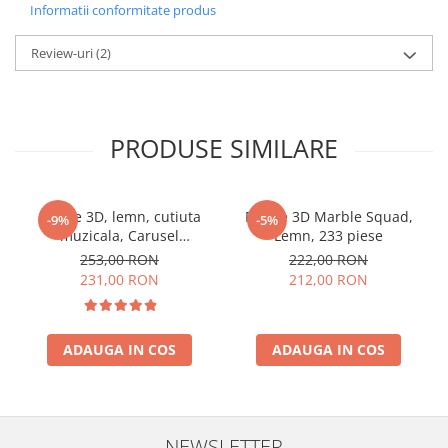
Informatii conformitate produs
Review-uri
(2)
PRODUSE SIMILARE
Puzzle 3D, lemn, cutiuta
Puzzle 3D Marble Squad,
-9%
-5%
muzicala, Carusel
Lemn, 233 piese
Romantic, 337 piese
253,00 RON
222,00 RON
231,00 RON
212,00 RON
ADAUGA IN COS
ADAUGA IN COS
NEWSLETTER