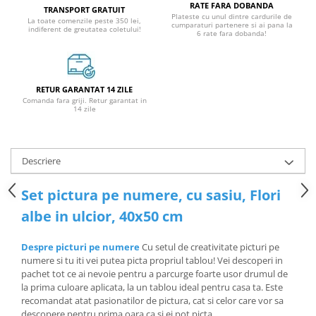
RATE FARA DOBANDA
TRANSPORT GRATUIT
Plateste cu unul dintre cardurile de
La toate comenzile peste 350 lei,
cumparaturi partenere si ai pana la
indiferent de greutatea coletului!
6 rate fara dobanda!
RETUR GARANTAT 14 ZILE
Comanda fara griji. Retur garantat in
14 zile
Descriere
Set pictura pe numere, cu sasiu, Flori
albe in ulcior, 40x50 cm
Despre picturi pe numere
Cu setul de creativitate picturi pe
numere si tu iti vei putea picta propriul tablou! Vei descoperi in
pachet tot ce ai nevoie pentru a parcurge foarte usor drumul de
la prima culoare aplicata, la un tablou ideal pentru casa ta. Este
recomandat atat pasionatilor de pictura, cat si celor care vor sa
descopere pentru prima oara ca si ei pot picta.