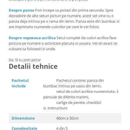
Despre panza
Poti incepe sa pictezi din prima secunda. Spre
deosebire de alte seturi picturi pe numere, acest set vine cu o
panza deja intinsa pe o rama din lemn. Panza este din bumbac si
are imprimate numerele culorilor pe care le vei folosi.
Despre vopseaua acrilica
Setul complet de culori acrilice face
pictura pe numere o activitate placuta si usoara. Vei sti exact ce
culoare sa folosesti si unde.
Da. Si tu poti picta!
Detalii tehnice
Pachetul
Pachetul contine: panza din
include
bumbac intinsa pe sasiu din lemn,
setul de culori acrilice numerotate, 3
pensule de diferite marimi,
carlige de perete, checklist
si instructiuni
Dimensiune
40cm x 50cm
Complexitate
4 din 5