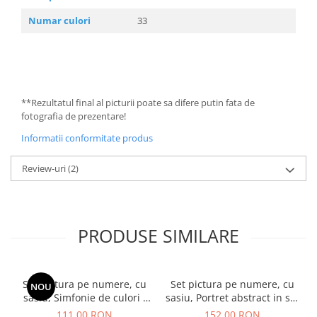
Numar culori
33
**Rezultatul final al picturii poate sa difere putin fata de
fotografia de prezentare!
Informatii conformitate produs
Review-uri
(2)
PRODUSE SIMILARE
Set pictura pe numere, cu
Set pictura pe numere, cu
NOU
sasiu, Simfonie de culori -
sasiu, Portret abstract in stil
vopsele metalizate, 40x50
Picasso, 40x50 cm
111,00 RON
152,00 RON