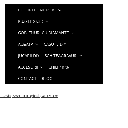
PICTURI PE NUMERE
PUZZLE 2&3D
GOBLENURI CU DIAMANTE
AC&ATA
CASUTE DIY
JUCARII DIY
SCHITE&GRAVURI
ACCESORII
CHILIPIR %
CONTACT
BLOG
u sasiu, Soapta tropicala, 40x50 cm