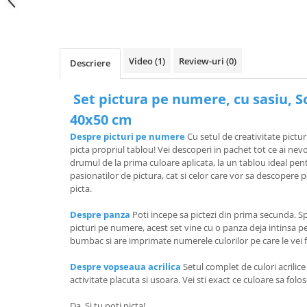
Video
(1)
Review-uri
(0)
Descriere
Set pictura pe numere, cu sasiu, S
40x50 cm
Despre picturi pe numere
Cu setul de creativitate pictur
picta propriul tablou! Vei descoperi in pachet tot ce ai ne
drumul de la prima culoare aplicata, la un tablou ideal pen
pasionatilor de pictura, cat si celor care vor sa descopere 
picta.
Despre panza
Poti incepe sa pictezi din prima secunda. Sp
picturi pe numere, acest set vine cu o panza deja intinsa 
bumbac si are imprimate numerele culorilor pe care le vei f
Despre vopseaua acrilica
Setul complet de culori acrilic
activitate placuta si usoara. Vei sti exact ce culoare sa folo
Da. Si tu poti picta!