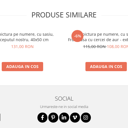
PRODUSE SIMILARE
pictura pe numere, cu sasiu,
Set pictura pe numere, cu s
-6%
nceputul nostru, 40x50 cm
Frumoasa cu cercei de aur - ext
metalizate, 40x50 cm
131,00 RON
115,00 RON
108,00 RO
ADAUGA IN COS
ADAUGA IN COS
SOCIAL
Urmareste-ne in social media