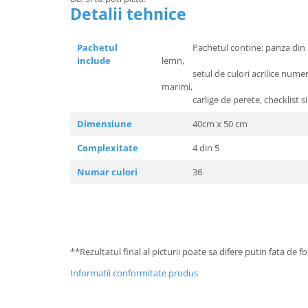
Detalii tehnice
Pachetul
Pachetul contine: panza din bum
include
lemn,
setul de culori acrilice numerota
marimi,
carlige de perete, checklist si 
Dimensiune
40cm x 50 cm
Complexitate
4 din 5
Numar culori
36
**Rezultatul final al picturii poate sa difere putin fata de 
Informatii conformitate produs