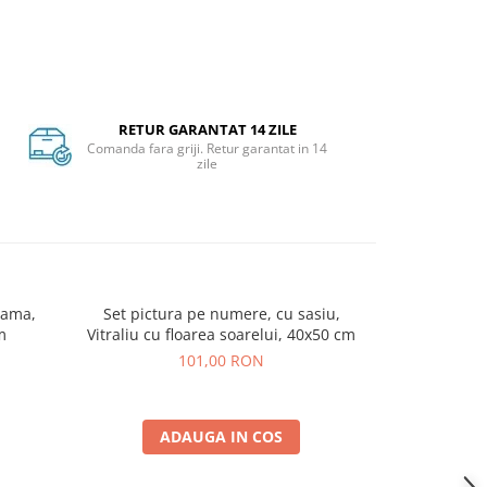
RETUR GARANTAT 14 ZILE
Comanda fara griji. Retur garantat in 14
zile
rama,
Set pictura pe numere, cu sasiu,
Set 3 instru
m
Vitraliu cu floarea soarelui, 40x50 cm
ing
101,00 RON
ADAUGA IN COS
A