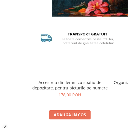
Distribuie
pe
Facebook
TRANSPORT GRATUIT
La toate comenzile peste 350 lei,
indiferent de greutatea coletului!
Accesoriu din lemn, cu spatiu de
Organiz
depozitare, pentru picturile pe numere
178,00 RON
ADAUGA IN COS