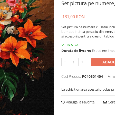
Set pictura pe numere,
131,00 RON
Set pictura pe numere cu sasiu incl
bumbac intinsa pe sasiu din lemn, s
si accesorii pentru a crea un tablou 
IN STOC
Durata de livrare:
Expediere imed
ADAUG
Cod Produs:
PC40501404
Ai n
La achizitionarea acestui produs pr
Adauga la Favorite
Cere 