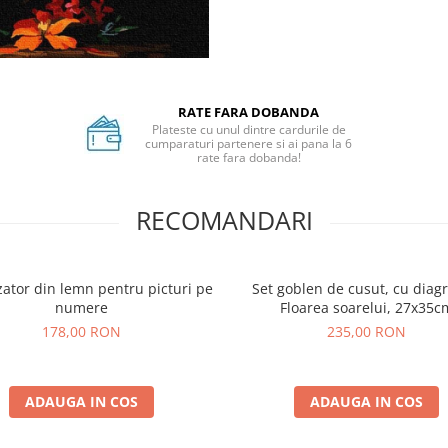
RATE FARA DOBANDA
Plateste cu unul dintre cardurile de
cumparaturi partenere si ai pana la 6
rate fara dobanda!
RECOMANDARI
ator din lemn pentru picturi pe
Set goblen de cusut, cu diag
numere
Floarea soarelui, 27x35c
178,00 RON
235,00 RON
ADAUGA IN COS
ADAUGA IN COS