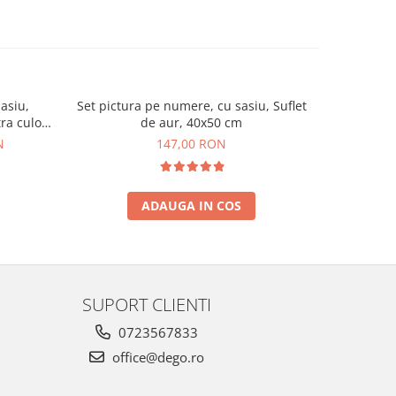
asiu,
Set pictura pe numere, cu sasiu, Suflet
Set pictur
ra culori
de aur, 40x50 cm
t
N
147,00 RON
ADAUGA IN COS
SUPORT CLIENTI
0723567833
office@dego.ro