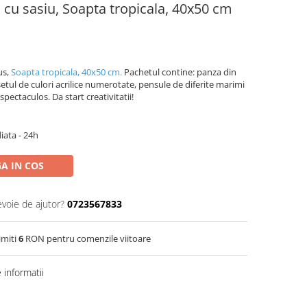
 cu sasiu, Soapta tropicala, 40x50 cm
us,
Soapta tropicala, 40x50 cm.
Pachetul contine: panza din
etul de culori acrilice numerotate, pensule de diferite marimi
spectaculos. Da start creativitatii!
iata - 24h
A IN COS
evoie de ajutor?
0723567833
imiti
6
RON pentru comenzile viitoare
informatii