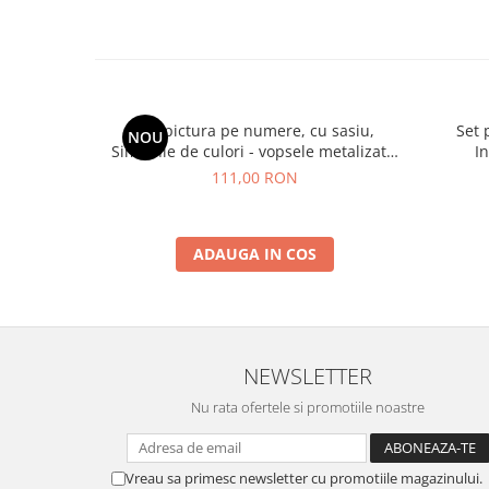
Set pictura pe numere, cu sasiu,
Set 
NOU
Simfonie de culori - vopsele metalizate,
I
40x50 cm
111,00 RON
ADAUGA IN COS
NEWSLETTER
Nu rata ofertele si promotiile noastre
Vreau sa primesc newsletter cu promotiile magazinului.