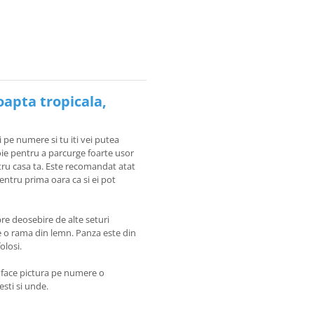
oapta tropicala,
i pe numere si tu iti vei putea
voie pentru a parcurge foarte usor
tru casa ta. Este recomandat atat
pentru prima oara ca si ei pot
re deosebire de alte seturi
pe o rama din lemn. Panza este din
olosi.
e face pictura pe numere o
sesti si unde.