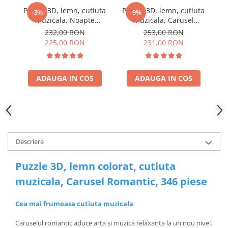
Puzzle 3D, lemn, cutiuta
Puzzle 3D, lemn, cutiuta
Pu
-3%
-9%
muzicala, Noapte
muzicala, Carusel
Instelata, 84 piese
Romantic, 337 piese
232,00 RON
253,00 RON
225,00 RON
231,00 RON
ADAUGA IN COS
ADAUGA IN COS
Descriere
Puzzle 3D, lemn colorat, cutiuta
muzicala, Carusel Romantic, 346 piese
Cea mai frumoasa cutiuta muzicala
Caruselul romantic aduce arta si muzica relaxanta la un nou nivel.