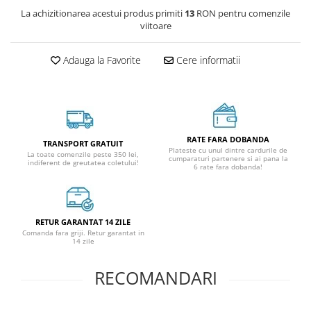
La achizitionarea acestui produs primiti
13
RON pentru comenzile
viitoare
Adauga la Favorite
Cere informatii
RATE FARA DOBANDA
TRANSPORT GRATUIT
Plateste cu unul dintre cardurile de
La toate comenzile peste 350 lei,
cumparaturi partenere si ai pana la
indiferent de greutatea coletului!
6 rate fara dobanda!
RETUR GARANTAT 14 ZILE
Comanda fara griji. Retur garantat in
14 zile
RECOMANDARI